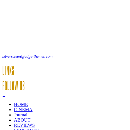
Lorem ipsum dolor sit amet, consecte adipi. Suspendisse ultrices
hendrerit a vitae vel a sodales. Ac lectus vel risus suscipit sit amet
hendrerit a venenatis.
12, Some Streeet, 12550 New York, USA
(+44) 871.075.0336
silverscreen@edge-themes.com
LINKS
FOLLOW US
HOME
CINEMA
Journal
ABOUT
REVIEWS