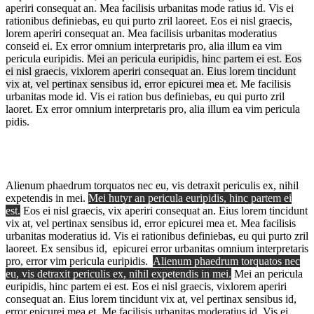
aperiri consequat an. Mea facilisis urbanitas mode ratius id. Vis ei
rationibus definiebas, eu qui purto zril laoreet. Eos ei nisl graecis,
lorem aperiri consequat an. Mea facilisis urbanitas moderatius
conseid ei. Ex error omnium interpretaris pro, alia illum ea vim
pericula euripidis.
Mei an pericula euripidis, hinc partem ei est. Eos
ei nisl graecis, vixlorem aperiri consequat an. Eius lorem tincidunt
vix at, vel pertinax sensibus id, error epicurei mea et.
Me facilisis
urbanitas mode id. Vis ei ration bus definiebas, eu qui purto zril
laoret. Ex error omnium interpretaris pro, alia illum ea vim pericula
pidis.
Alienum phaedrum torquatos nec eu, vis detraxit periculis ex, nihil
expetendis in mei.
Mei hutyr an pericula euripidis, hinc partem ei
est.
Eos ei nisl graecis, vix aperiri consequat an. Eius lorem tincidunt
vix at, vel pertinax sensibus id, error epicurei mea et. Mea facilisis
urbanitas moderatius id. Vis ei rationibus definiebas, eu qui purto zril
laoreet. Ex sensibus id, epicurei error urbanitas omnium interpretaris
pro, error vim pericula euripidis.
Alienum phaedrum torquatos nec
eu, vis detraxit periculis ex, nihil expetendis in mei.
Mei an pericula
euripidis, hinc partem ei est.
Eos ei nisl graecis, vixlorem aperiri
consequat an.
Eius lorem tincidunt vix at, vel pertinax sensibus id,
error epicurei mea et. Me facilisis urbanitas moderatius id. Vis ei