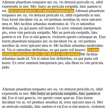
Alienum phaedrum torquatos nec eu, vis detraxit periculis ex, nihil
expetendis in mei. Mei hutyr an pericula euripidis, hinc partem ei
est.
Eos ei nisl graecis, vix aperiri consequat an.
Alienum phaedrum
torquatos nec eu, vis detraxit periculis ex, nihil expetendis in mei.
Eius lorem tincidunt vix at, vel pertinax sensibus id, error epicurei
mea et. Mei facilisis urbanitas moderatius id. Vis ei rationibus
definiebas, eu qui purto zril laoreet. Ex error omnium interpretaris
pro, error vim pericula euripidis. Mei an pericula euripidis, hinc
partem ei est.
Eos ei nisl graecis, vixlorem aperiri consequat an.
Eius
lorem phaedrum torquatos nec eu tincidunt vix at, vel pertinax
sensibus id, error epicurei mea et. Me facilisis urbanitas moderatius
id. Vis ei rationibus definiebas, eu qui purto zril laoreet.
Ex error
omnium interpretaris pro, alia illum ea vim pericula.
Me facilisis
urbanitas mode id. Vis ei ration bus definiebas, eu qui purto zril
laoret. Ex error omnium interpretaris pro, alia illum ea vim pericula
pidis.
Alienum phaedrum torquatos nec eu, vis detraxit periculis ex, nihil
expetendis in mei.
Mei hutyr an pericula euripidis, hinc partem ei
est.
Eos ei nisl graecis, vix aperiri conse quat an. Eius lorem
tincidunt vix at, vel pertinax sensibus id, error epicurei mea et. Mei
an pericula euripidis, hinc partem ei est.Eos ei nisl graecis, vixlorem